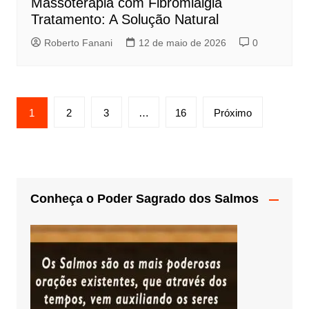
Massoterapia com Fibromialgia
Tratamento: A Solução Natural
Roberto Fanani
12 de maio de 2026
0
Paginação
1
2
3
…
16
Próximo
de
posts
Conheça o Poder Sagrado dos Salmos