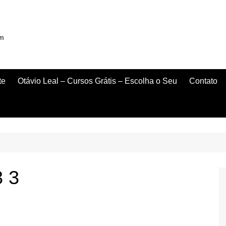
om
te
Otávio Leal – Cursos Grátis – Escolha o Seu
Contato
3 3