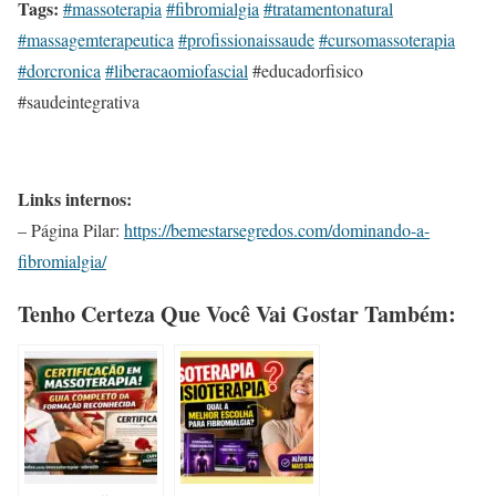
Tags:
#massoterapia
#fibromialgia
#tratamentonatural
#massagemterapeutica
#profissionaissaude
#cursomassoterapia
#dorcronica
#liberacaomiofascial
#educadorfisico
#saudeintegrativa
Links internos:
– Página Pilar:
https://bemestarsegredos.com/dominando-a-
fibromialgia/
Tenho Certeza Que Você Vai Gostar Também: