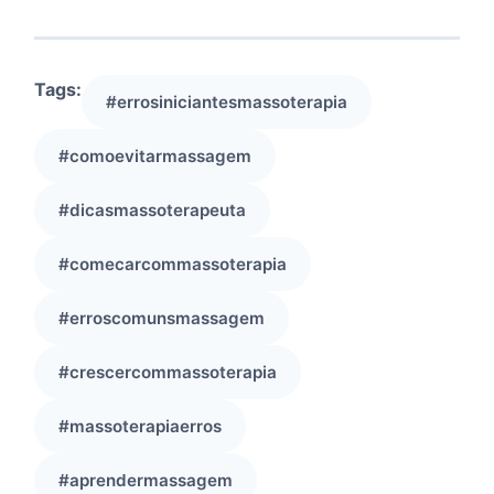
Tags:
#errosiniciantesmassoterapia
#comoevitarmassagem
#dicasmassoterapeuta
#comecarcommassoterapia
#erroscomunsmassagem
#crescercommassoterapia
#massoterapiaerros
#aprendermassagem