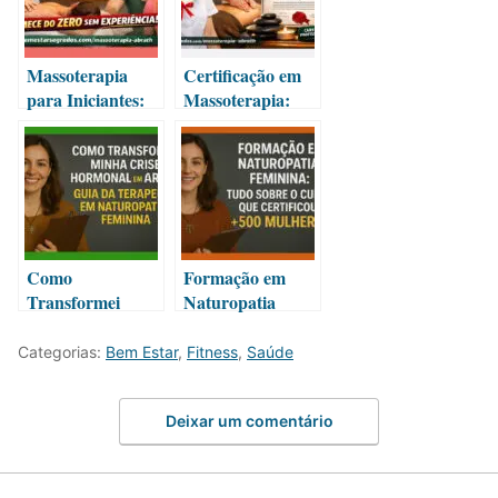
Massoterapia
Certificação em
para Iniciantes:
Massoterapia:
Comece do Zero
Guia Completo
sem Experiência
da Formação
Reconhecida
Como
Formação em
Transformei
Naturopatia
Minha Crise
Feminina:
Hormonal em
Domine os
Categorias:
Bem Estar
,
Fitness
,
Saúde
Carreira
Protocolos de
Lucrativa
Saúde Natural
Deixar um comentário