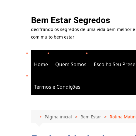
Ir
para
Bem Estar Segredos
o
decifrando os segredos de uma vida bem melhor e
conteúdo
com muito bem estar
Home
Quem Somos
Escolha Seu Prese
Termos e Condições
Página inicial
Bem Estar
Rotina Matin