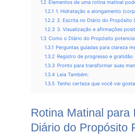
1.2
Elementos de uma rotina matinal pod
1.2.1
1. Hidratação e alongamento (cor
1.2.2
2. Escrita no Diário do Propósito
1.2.3
3. Visualização e afirmações posi
1.3
Como o Diário do Propósito potencial
1.3.1
Perguntas guiadas para clareza m
1.3.2
Registro de progresso e gratidão
1.3.3
Pronto para transformar suas ma
1.3.4
Leia Também:
1.3.5
Tenho certeza que você vai gost
Rotina Matinal par
Diário do Propósito