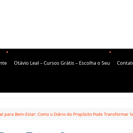
nte
Otávio Leal – Cursos Grátis – Escolha o Seu
Contat
al para Bem-Estar: Como o Diário do Propósito Pode Transformar S