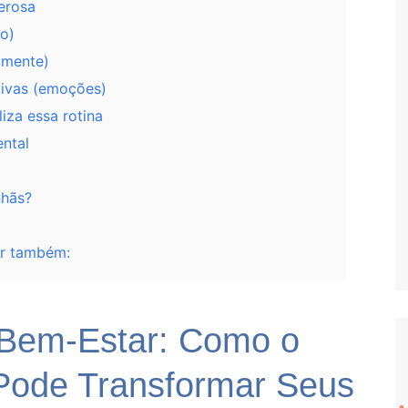
erosa
po)
 (mente)
tivas (emoções)
iza essa rotina
ental
nhãs?
ar também:
a Bem-Estar: Como o
 Pode Transformar Seus