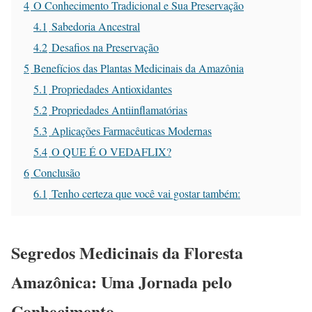
4
O Conhecimento Tradicional e Sua Preservação
4.1
Sabedoria Ancestral
4.2
Desafios na Preservação
5
Benefícios das Plantas Medicinais da Amazônia
5.1
Propriedades Antioxidantes
5.2
Propriedades Antiinflamatórias
5.3
Aplicações Farmacêuticas Modernas
5.4
O QUE É O VEDAFLIX?
6
Conclusão
6.1
Tenho certeza que você vai gostar também:
Segredos Medicinais da Floresta
Amazônica: Uma Jornada pelo
Conhecimento