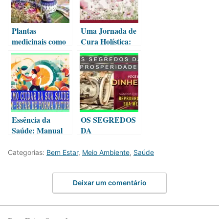
Plantas
Uma Jornada de
medicinais como
Cura Holística:
cultivar em casa.
Salmos Sagrados
para Saúde e
Bem-Estar –
cap.2
Essência da
OS SEGREDOS
Saúde: Manual
DA
Prático para
PROSPERIDAD
Cuidar da sua
E – Reprograme
Categorias:
Bem Estar
,
Meio Ambiente
,
Saúde
Saúde e Bem-
a Sua Mente
Estar de Forma
Natural
Deixar um comentário