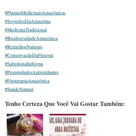
#PlantasMedicinaisAmazônicas
#SegredosDaAmazônia
#MedicinaTradicional
#BiodiversidadeAmazônica
#RemédiosNaturais
#ConservaçãoDaFloresta
#SabedoriaIndígena
#PropriedadesAntioxidantes
#FitoterapiaAmazônica
#SaúdeNatural
Tenho Certeza Que Você Vai Gostar Também: