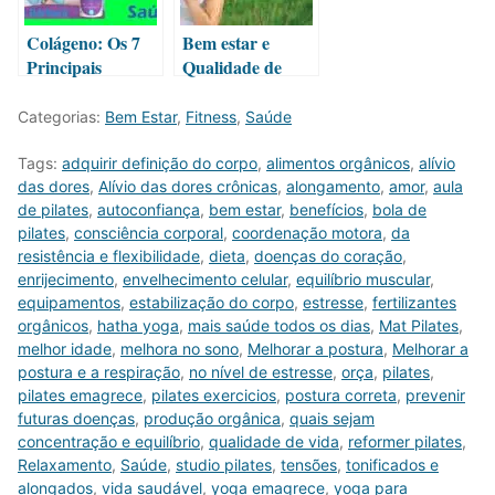
Colágeno: Os 7
Bem estar e
Principais
Qualidade de
Benefícios Para a
Vida – As 12
Saúde
maiores formas
Categorias:
Bem Estar
,
Fitness
,
Saúde
melhora-las
Tags:
adquirir definição do corpo
,
alimentos orgânicos
,
alívio
das dores
,
Alívio das dores crônicas
,
alongamento
,
amor
,
aula
de pilates
,
autoconfiança
,
bem estar
,
benefícios
,
bola de
pilates
,
consciência corporal
,
coordenação motora
,
da
resistência e flexibilidade
,
dieta
,
doenças do coração
,
enrijecimento
,
envelhecimento celular
,
equilíbrio muscular
,
equipamentos
,
estabilização do corpo
,
estresse
,
fertilizantes
orgânicos
,
hatha yoga
,
mais saúde todos os dias
,
Mat Pilates
,
melhor idade
,
melhora no sono
,
Melhorar a postura
,
Melhorar a
postura e a respiração
,
no nível de estresse
,
orça
,
pilates
,
pilates emagrece
,
pilates exercicios
,
postura correta
,
prevenir
futuras doenças
,
produção orgânica
,
quais sejam
concentração e equilíbrio
,
qualidade de vida
,
reformer pilates
,
Relaxamento
,
Saúde
,
studio pilates
,
tensões
,
tonificados e
alongados
,
vida saudável
,
yoga emagrece
,
yoga para