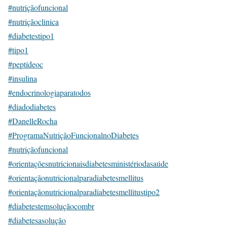
#nutriçãofuncional
#nutriçãoclinica
#diabetestipo1
#tipo1
#peptídeoc
#insulina
#endocrinologiaparatodos
#diadodiabetes
#DanelleRocha
#ProgramaNutriçãoFuncionalnoDiabetes
#nutriçãofuncional
#orientaçõesnutricionaisdiabetesministériodasaúde
#orientaçãonutricionalparadiabetesmellitus
#orientaçãonutricionalparadiabetesmellitustipo2
#diabetestemsoluçãocombr
#diabetesasolução