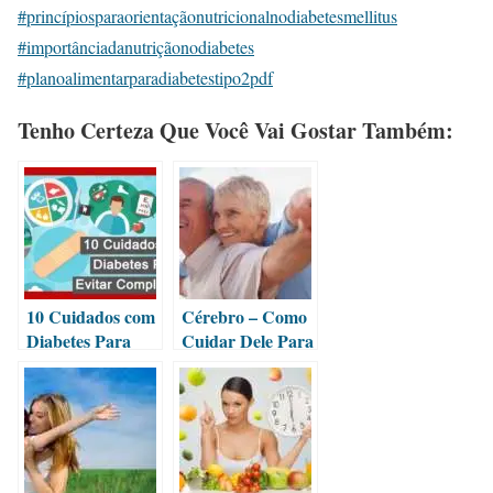
#princípiosparaorientaçãonutricionalnodiabetesmellitus
#importânciadanutriçãonodiabetes
#planoalimentarparadiabetestipo2pdf
Tenho Certeza Que Você Vai Gostar Também:
10 Cuidados com
Cérebro – Como
Diabetes Para
Cuidar Dele Para
Evitar
Envelhecer Bem
Complicações