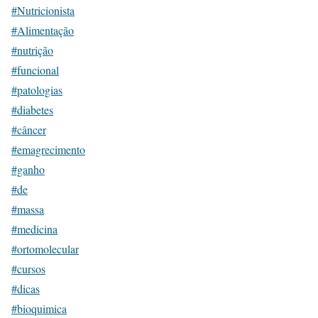
#Nutricionista
#Alimentação
#nutrição
#funcional
#patologias
#diabetes
#câncer
#emagrecimento
#ganho
#de
#massa
#medicina
#ortomolecular
#cursos
#dicas
#bioquimica