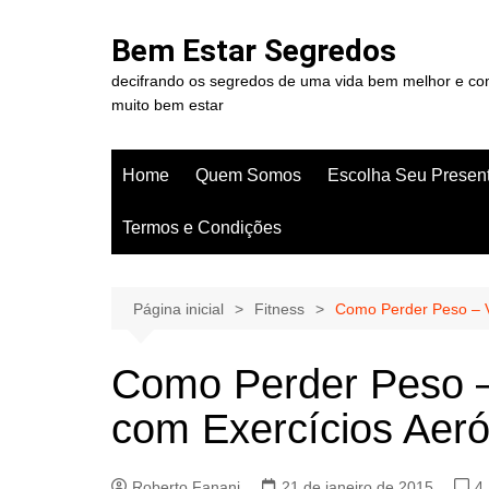
Ir
para
Bem Estar Segredos
o
decifrando os segredos de uma vida bem melhor e c
conteúdo
muito bem estar
Home
Quem Somos
Escolha Seu Presen
Termos e Condições
Página inicial
Fitness
Como Perder Peso – V
Como Perder Peso 
com Exercícios Aeró
Roberto Fanani
21 de janeiro de 2015
4