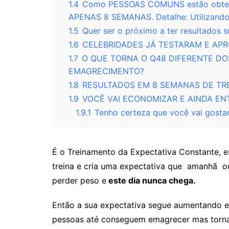
1.4
Como PESSOAS COMUNS estão obten
APENAS 8 SEMANAS. Detalhe: Utilizand
1.5
Quer ser o próximo a ter resultados
1.6
CELEBRIDADES JÁ TESTARAM E AP
1.7
O QUE TORNA O Q48 DIFERENTE DO
EMAGRECIMENTO?
1.8
RESULTADOS EM 8 SEMANAS DE TR
1.9
VOCÊ VAI ECONOMIZAR E AINDA EN
1.9.1
Tenho certeza que você vai gosta
É o Treinamento da Expectativa Constante, es
treina e cria uma expectativa que amanhã 
perder peso e
este dia nunca chega.
Então a sua expectativa segue aumentando 
pessoas até conseguem emagrecer mas torn