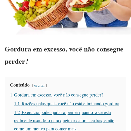
Gordura em excesso, você não consegue
perder?
Conteúdo
ocultar
1
Gordura em excesso, você não consegue perder?
1.1
Razões pelas quais você não está eliminando gordura
1.2
Exercício pode ajudar a perder quando você está
realmente usando-o para queimar calorias extras, e não
como um motivo para comer mais.