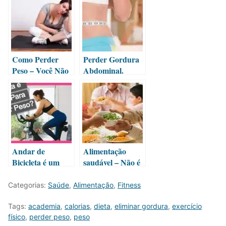
Como Perder
Perder Gordura
Peso – Você Não
Abdominal.
Emagrece com
Quais São as
Exercícios
Dificuldades?
Aeróbios! Saiba o
Porque?
Andar de
Alimentação
Bicicleta é um
saudável – Não é
Bom Exercício
apenas o que e
para Perder
como você come!
Categorias:
Saúde
,
Alimentação
,
Fitness
Peso?
Tags:
academia
,
calorias
,
dieta
,
eliminar gordura
,
exercício
físico
,
perder peso
,
peso